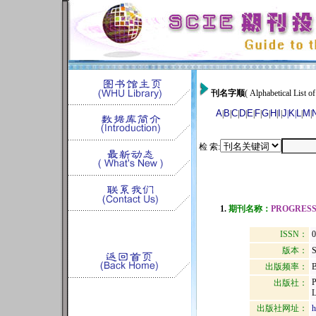
刊名字顺
( Alphabetical List of
A
B
C
D
E
F
G
H
I
J
K
L
M
|
|
|
|
|
|
|
|
|
|
|
|
|
检 索:
1.
期刊名称：
PROGRESS
ISSN：
0
版本：
出版频率：
B
出版社：
出版社网址：
h