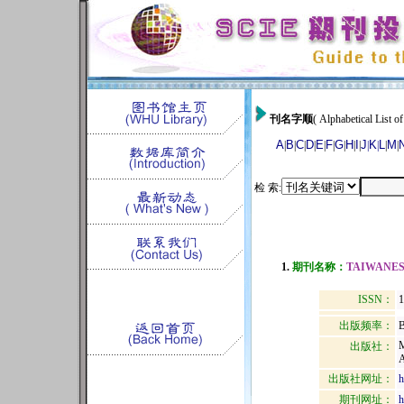
刊名字顺
( Alphabetical List of
A
B
C
D
E
F
G
H
I
J
K
L
M
|
|
|
|
|
|
|
|
|
|
|
|
|
检 索:
1.
期刊名称：
TAIWANES
ISSN：
1
出版频率：
B
出版社：
出版社网址：
h
期刊网址：
h