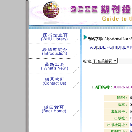
刊名字顺
( Alphabetical List of
A
B
C
D
E
F
G
H
I
J
K
L
M
|
|
|
|
|
|
|
|
|
|
|
|
|
检 索:
1.
期刊名称：
JOURNAL 
ISSN：
0
版本：
出版频率：
M
出版社：
出版社网址：
h
h
期刊网址：