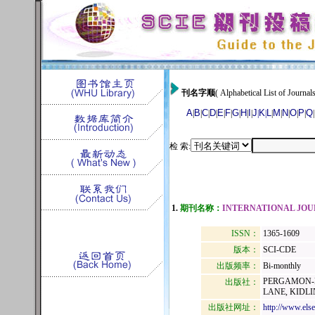
刊名字顺
( Alphabetical List of Journals
A
B
C
D
E
F
G
H
I
J
K
L
M
N
O
P
Q
|
|
|
|
|
|
|
|
|
|
|
|
|
|
|
|
|
检 索:
1.
期刊名称：
INTERNATIONAL JOU
ISSN：
1365-1609
版本：
SCI-CDE
出版频率：
Bi-monthly
PERGAMON-E
出版社：
LANE, KIDL
出版社网址：
http://www.els