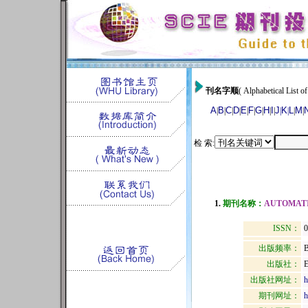
刊名字顺
( Alphabetical List of
A
B
C
D
E
F
G
H
I
J
K
L
M
|
|
|
|
|
|
|
|
|
|
|
|
|
检 索:
1.
期刊名称：
AUTOMATI
ISSN：
0
出版频率：
B
出版社：
出版社网址：
h
期刊网址：
h