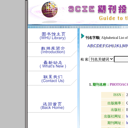
刊名字顺
( Alphabetical List of
A
B
C
D
E
F
G
H
I
J
K
L
M
|
|
|
|
|
|
|
|
|
|
|
|
|
检 索:
1.
期刊名称：
PHOTOAC
ISSN：
2
出版频率：
Q
出版社：
出版社网址：
h
期刊网址：
h