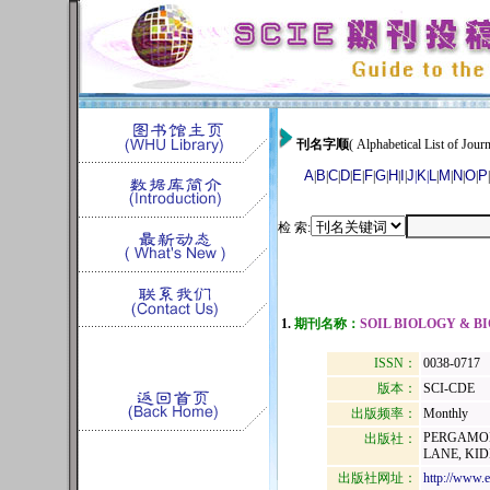
刊名字顺
( Alphabetical List of Journ
A
B
C
D
E
F
G
H
I
J
K
L
M
N
O
P
|
|
|
|
|
|
|
|
|
|
|
|
|
|
|
|
检 索:
1.
期刊名称：
SOIL BIOLOGY & B
ISSN：
0038-0717
版本：
SCI-CDE
出版频率：
Monthly
PERGAMON
出版社：
LANE, KI
出版社网址：
http://www.el