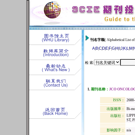
刊名字顺
( Alphabetical List of
A
B
C
D
E
F
G
H
I
J
K
L
M
|
|
|
|
|
|
|
|
|
|
|
|
|
检 索:
1.
期刊名称：
JCO ONCOLOG
ISSN：
2688
出版频率：
Bi-mo
LIPP
出版社：
ST, 
影响因子：
n/a