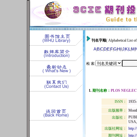
刊名字顺
( Alphabetical List of
A
B
C
D
E
F
G
H
I
J
K
L
M
|
|
|
|
|
|
|
|
|
|
|
|
|
检 索:
1.
期刊名称：
PLOS NEGLEC
ISSN：
1935
出版频率：
Mont
PUBL
出版社：
USA,
出版社网址：
http:
期刊网址：
http: