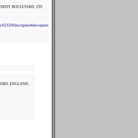
ENNEDY BOULEVARD, STE
e/623329/description#description
FORD, ENGLAND,