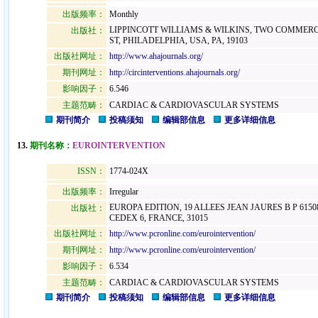
出版频率：
Monthly
LIPPINCOTT WILLIAMS & WILKINS, TWO COMMERC
出版社：
ST, PHILADELPHIA, USA, PA, 19103
出版社网址：
http://www.ahajournals.org/
期刊网址：
http://circinterventions.ahajournals.org/
影响因子：
6.546
主题范畴：
CARDIAC & CARDIOVASCULAR SYSTEMS
期刊简介
投稿须知
编辑部信息
更多详细信息
13.
期刊名称：
EUROINTERVENTION
ISSN：
1774-024X
出版频率：
Irregular
EUROPA EDITION, 19 ALLEES JEAN JAURES B P 615
出版社：
CEDEX 6, FRANCE, 31015
出版社网址：
http://www.pcronline.com/eurointervention/
期刊网址：
http://www.pcronline.com/eurointervention/
影响因子：
6.534
主题范畴：
CARDIAC & CARDIOVASCULAR SYSTEMS
期刊简介
投稿须知
编辑部信息
更多详细信息