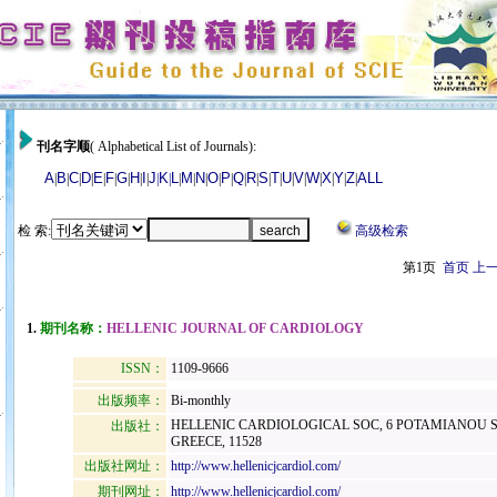
刊名字顺
( Alphabetical List of Journals):
A
B
C
D
E
F
G
H
I
J
K
L
M
N
O
P
Q
R
S
T
U
V
W
X
Y
Z
ALL
|
|
|
|
|
|
|
|
|
|
|
|
|
|
|
|
|
|
|
|
|
|
|
|
|
|
检 索:
高级检索
第1页
首页
上
1.
期刊名称：
HELLENIC JOURNAL OF CARDIOLOGY
ISSN：
1109-9666
出版频率：
Bi-monthly
HELLENIC CARDIOLOGICAL SOC, 6 POTAMIANOU ST
出版社：
GREECE, 11528
出版社网址：
http://www.hellenicjcardiol.com/
期刊网址：
http://www.hellenicjcardiol.com/