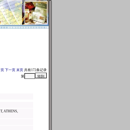
一页
下一页
末页
共有172条记录
第
, ATHENS,