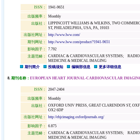
ISSN：
1941-9651
出版频率：
Monthly
LIPPINCOTT WILLIAMS & WILKINS, TWO COMMERC
出版社：
ST, PHILADELPHIA, USA, PA, 19103
出版社网址：
http://www.lww.com/
期刊网址：
http://www.lww.com/product/?1941-9651
影响因子：
7.792
CARDIAC & CARDIOVASCULAR SYSTEMS; RADIO
主题范畴：
MEDICINE & MEDICAL IMAGING
期刊简介
投稿须知
编辑部信息
更多详细信息
8.
期刊名称：
EUROPEAN HEART JOURNAL-CARDIOVASCULAR IMAGIN
ISSN：
2047-2404
出版频率：
Monthly
OXFORD UNIV PRESS, GREAT CLARENDON ST, OX
出版社：
OX2 6DP
出版社网址：
http://ehjcimaging.oxfordjournals.org/
影响因子：
6.875
CARDIAC & CARDIOVASCULAR SYSTEMS; RADIO
主题范畴：
MEDICINE & MEDICAL IMAGING