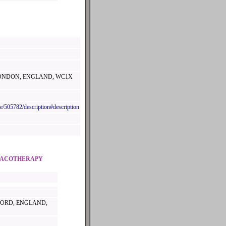
LONDON, ENGLAND, WC1X
e/505782/description#description
MACOTHERAPY
FORD, ENGLAND,