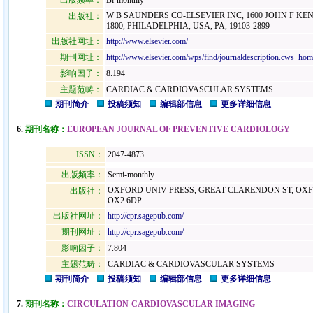
出版频率：
Bi-monthly
W B SAUNDERS CO-ELSEVIER INC, 1600 JOHN F K
出版社：
1800, PHILADELPHIA, USA, PA, 19103-2899
出版社网址：
http://www.elsevier.com/
期刊网址：
http://www.elsevier.com/wps/find/journaldescription.cws_hom
影响因子：
8.194
主题范畴：
CARDIAC & CARDIOVASCULAR SYSTEMS
期刊简介
投稿须知
编辑部信息
更多详细信息
6.
期刊名称：
EUROPEAN JOURNAL OF PREVENTIVE CARDIOLOGY
ISSN：
2047-4873
出版频率：
Semi-monthly
OXFORD UNIV PRESS, GREAT CLARENDON ST, OX
出版社：
OX2 6DP
出版社网址：
http://cpr.sagepub.com/
期刊网址：
http://cpr.sagepub.com/
影响因子：
7.804
主题范畴：
CARDIAC & CARDIOVASCULAR SYSTEMS
期刊简介
投稿须知
编辑部信息
更多详细信息
7.
期刊名称：
CIRCULATION-CARDIOVASCULAR IMAGING