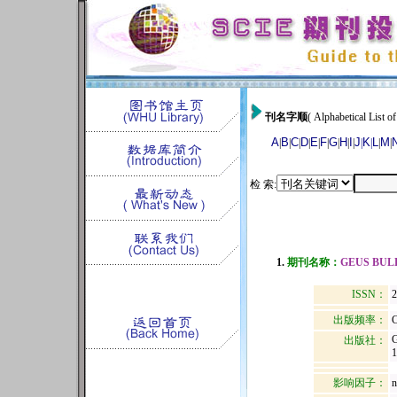
刊名字顺
( Alphabetical List of
A
B
C
D
E
F
G
H
I
J
K
L
M
|
|
|
|
|
|
|
|
|
|
|
|
|
检 索:
1.
期刊名称：
GEUS BUL
ISSN：
2
出版频率：
C
出版社：
影响因子：
n