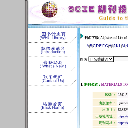
刊名字顺
( Alphabetical List of
A
B
C
D
E
F
G
H
I
J
K
L
M
N
|
|
|
|
|
|
|
|
|
|
|
|
|
检 索:
1.
期刊名称：
MATERIALS TO
ISSN：
2542-5
出版频率：
Quarter
出版社：
ELSEV
出版社网址：
https:/
期刊网址：
https:/