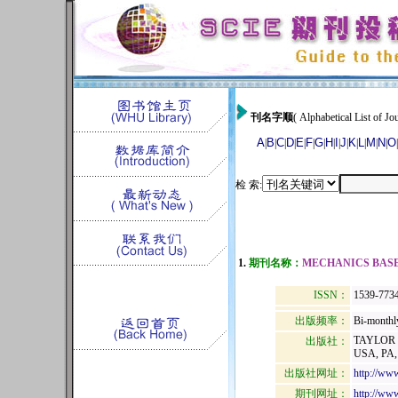
刊名字顺
( Alphabetical List of Jou
A
B
C
D
E
F
G
H
I
J
K
L
M
N
O
|
|
|
|
|
|
|
|
|
|
|
|
|
|
|
检 索:
1.
期刊名称：
MECHANICS BASE
ISSN：
1539-773
出版频率：
Bi-monthl
TAYLOR 
出版社：
USA, PA,
出版社网址：
http://www
期刊网址：
http://www